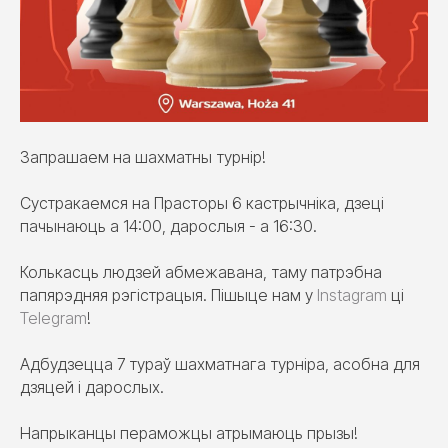
Запрашаем на шахматны турнір!
Сустракаемся на Прасторы 6 кастрычніка, дзеці
пачынаюць а 14:00, дарослыя - а 16:30.
Колькасць людзей абмежавана, таму патрэбна
папярэдняя рэгістрацыя. Пішыце нам у
Instagram
ці
Telegram
!
Адбудзецца 7 тураў шахматнага турніра, асобна для
дзяцей і дарослых.
Напрыканцы пераможцы атрымаюць прызы!