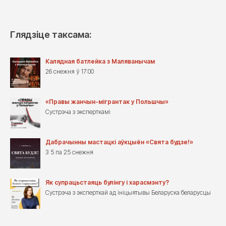
Глядзіце таксама:
Калядная батлейка з Маляванычам
26 снежня ў 17:00
«Правы жанчын-мігрантак у Польшчы»
Сустрэча з эксперткамі
Дабрачынны мастацкі аўкцыён «Свята будзе!»
З 5 па 25 снежня
Як супрацьстаяць булінгу і харасмэнту?
Сустрэча з эксперткай ад ініцыятывы Беларуска беларусцы