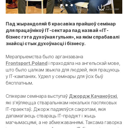
Пад жырандоляй 6 красавіка прайшоў семінар
для працаўнікоў ІТ-сектара пад назвай «ІТ-
бізнес гэта духоўная гульня», на якім спрабавалі
знайсці стык духоўнасці і бізнесу.
Мерапрыемства было арганізавана
Frontsport.Poland
і праходзіла на ангельскай мове,
што было цалкам звыкла для людзей, якія працуюць
у ІТ-кампаніях. Удзел у семінары для ўсіх быў
бясплатным.
Спікерам семінара выступаў
Джордж Качаноўскі
,
які з'яўляецца стваральнікам некалькіх паспяховых
ІТ-праектаў. Джорж
падзяліўся сакрэтамі, якія
дапамагаюць ствараць ІТ-прадукт і жыць
магчымасцямі, а не абмежаваннямі. Таксама гаворка