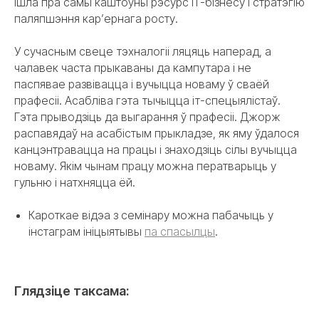
ішла пра самы каштоўны рэсурс ІТ-бізнесу і стратэгію
паляпшэння кар’ернага росту.
У сучасным свеце тэхналогіі ляцяць наперад, а
чалавек часта прыкаваны да кампутара і не
паспявае развівацца і вучыцца новаму ў сваёй
прафесіі. Асабліва гэта тычыцца іт-спецыялістаў.
Гэта прыводзіць да выгарання ў прафесіі. Джорж
распавядаў на асабістым прыкладзе, як яму ўдалося
канцэнтравацца на працы і знаходзіць сілы вучыцца
новаму. Якім чынам працу можна ператварыць у
гульню і натхняцца ёй.
Кароткае відэа з семінару можна пабачыць у
інстаграм ініцыятывы
па спасылцы
.
Глядзіце таксама: