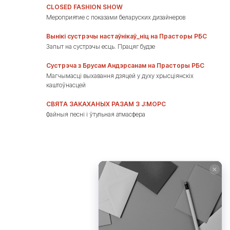
CLOSED FASHION SHOW
Мероприятие с показами беларуских дизайнеров
Вынікі сустрэчы настаўнікаў_ніц на Прасторы РБС
Запыт на сустрэчы есць. Працяг будзе
Сустрэча з Брусам Андэрсанам на Прасторы РБС
Магчымасці выхавання дзяцей у духу хрысціянскіх
каштоўнасцей
СВЯТА ЗАКАХАНЫХ РАЗАМ З J:MOРС
Файныя песні і ўтульная атмасфера