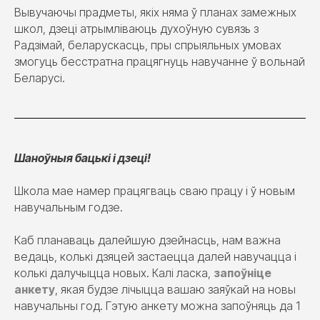
Вывучаючы прадметы, якіх няма ў планах замежных
школ, дзеці атрымліваюць духоўную сувязь з
Радзімай, беларускасць, пры спрыяльных умовах
змогуць бесстратна працягнуць навучанне ў вольнай
Беларусі.
Шаноўныя бацькі і дзеці!
Школа мае намер працягваць сваю працу і ў новым
навучальным годзе.
Каб планаваць далейшую дзейнасць, нам важна
ведаць, колькі дзяцей застаецца далей навучацца і
колькі далучыцца новых. Калі ласка,
запоўніце
анкету
, якая будзе лічыцца вашаю заяўкай на новы
навучальны год. Гэтую анкету можна запоўняць да 1