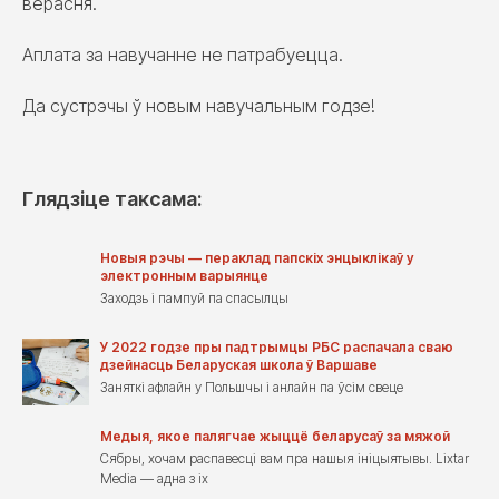
верасня.
Аплата за навучанне не патрабуецца.
Да сустрэчы ў новым навучальным годзе!
Глядзіце таксама:
Новыя рэчы — пераклад папскіх энцыклікаў у
электронным варыянце
Заходзь і пампуй па спасылцы
У 2022 годзе пры падтрымцы РБС распачала сваю
дзейнасць Беларуская школа ў Варшаве
Заняткі афлайн у Польшчы і анлайн па ўсім свеце
Медыя, якое палягчае жыццё беларусаў за мяжой
Сябры, хочам распавесці вам пра нашыя ініцыятывы. Lixtar
Media — адна з іх