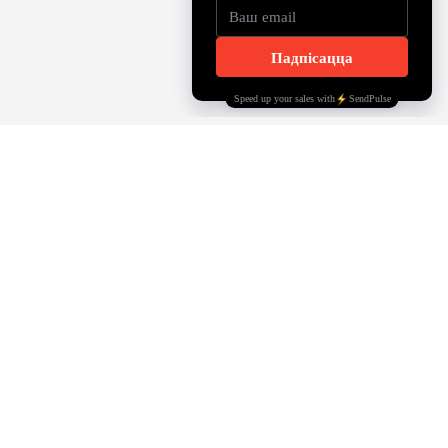
INSTAGRAM
YOUTUBE
TELEGRAM
FACEBOOK
OFFICE@BELSOLIDARITY.COM
©belsolidarity.com 2024
Dziękujemy za wsparcie m.st. Warszawy
— Dzielnicy Śródmieście