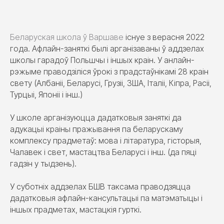
Беларуская школа ў Варшаве
існуе з верасня 2022
года. Афлайн-заняткі былі арганізаваны ў аддзелах
школы гарадоў Польшчы і іншых краін. У анлайн-
рэжыме праводзіліся ўрокі з прадстаўнікамі 28 краін
свету (Албаніі, Беларусі, Грузіі, ЗША, Італіі, Кіпра, Расіі,
Турцыі, Японіі і інш.)
У школе арганізуюцца дадатковыя заняткі да
адукацыі краіны пражывання па беларускаму
комплексу прадметаў: мова і літаратура, гісторыя,
Чалавек і свет, мастацтва Беларусі і інш. (да пяці
гадзін у тыдзень).
У суботніх аддзелах БШВ таксама праводзяцца
дадатковыя афлайн-кансультацыі па матэматыцы і
іншых прадметах, мастацкія гурткі.