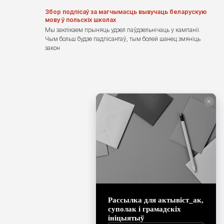
Збор подпісаў за магчымасць вывучаць беларускую
мову ў польскіх школах
Мы заклікаем прыняць удзел паўдзельнічаць у кампаніі.
Чым больш будзе падпісантаў, тым болей шанец змяніць
закон