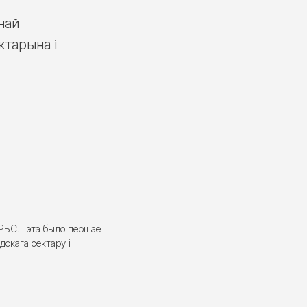
най
ктарына і
РБС. Гэта было першае
дскага сектару і