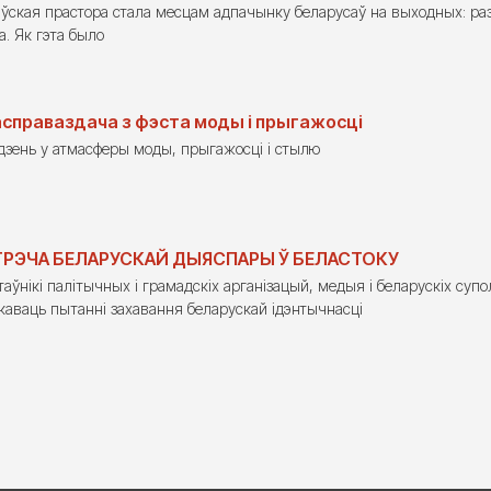
ўская прастора стала месцам адпачынку беларусаў на выходных: раз
. Як гэта было
справаздача з фэста моды і прыгажосці
дзень у атмасферы моды, прыгажосці і стылю
РЭЧА БЕЛАРУСКАЙ ДЫЯСПАРЫ Ў БЕЛАСТОКУ
аўнікі палітычных і грамадскіх арганізацый, медыя і беларускіх супо
каваць пытанні захавання беларускай ідэнтычнасці