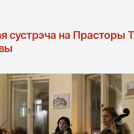
я сустрэча на Прасторы 
ывы