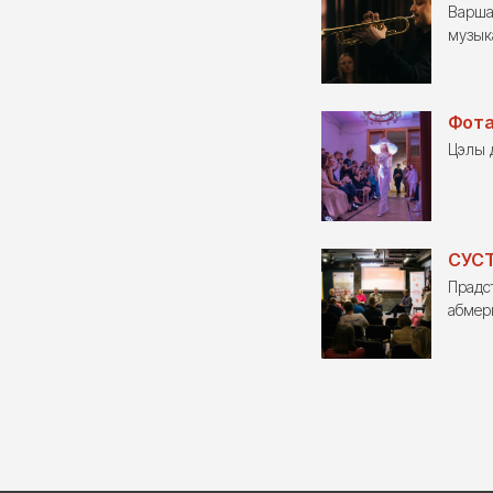
Варша
музыка
Фота
Цэлы 
СУСТ
Прадст
абмер