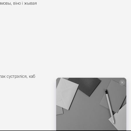
мовы, віно і жывая
лак сустрэліся, каб