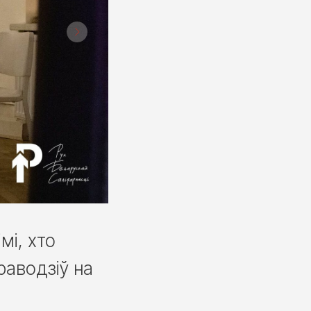
мі, хто
раводзіў на