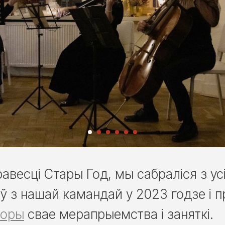
авесці Стары Год, мы сабраліся з усі
ў з нашай камандай у 2023 годзе і п
торы
свае мерапрыемства і заняткі.