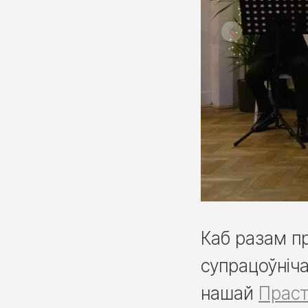
Каб разам пр
супрацоўніча
нашай
Прас