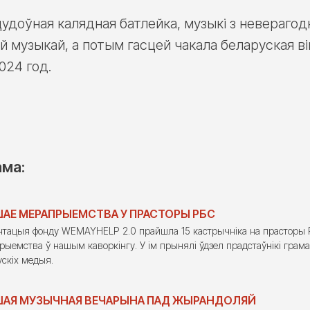
цудоўная калядная батлейка, музыкі з неверагод
й музыкай, а потым гасцей чакала беларуская ві
024 год.
ама:
АЕ МЕРАПРЫЕМСТВА У ПРАСТОРЫ РБС
нтацыя фонду WEMAYHELP 2.0 прайшла 15 кастрычніка на прасторы 
ыемства ў нашым каворкінгу. У ім прынялі ўдзел прадстаўнікі грама
ускіх медыя.
ШАЯ МУЗЫЧНАЯ ВЕЧАРЫНА ПАД ЖЫРАНДОЛЯЙ