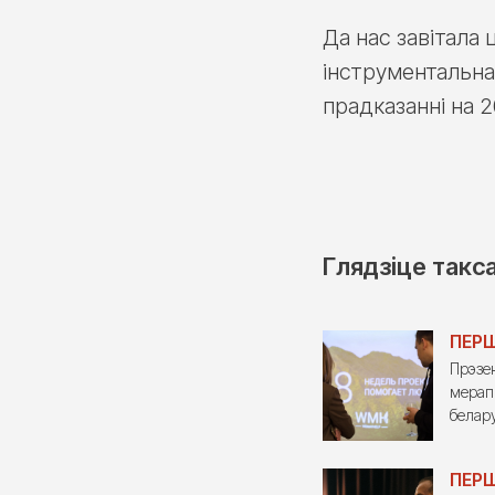
Да нас завітала 
інструментальна
прадказанні на 2
Глядзіце такс
ПЕРШ
Прэзе
мерапр
белар
ПЕР