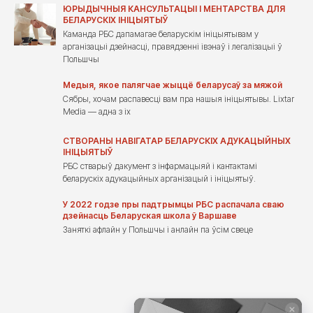
ЮРЫДЫЧНЫЯ КАНСУЛЬТАЦЫІ І МЕНТАРСТВА ДЛЯ
БЕЛАРУСКІХ ІНІЦЫЯТЫЎ
Каманда РБС дапамагае беларускім ініцыятывам у
арганізацыі дзейнасці, правядзенні івэнаў і легалізацыі ў
Польшчы
Медыя, якое палягчае жыццё беларусаў за мяжой
Сябры, хочам распавесці вам пра нашыя ініцыятывы. Lixtar
Media — адна з іх
СТВОРАНЫ НАВІГАТАР БЕЛАРУСКІХ АДУКАЦЫЙНЫХ
ІНІЦЫЯТЫЎ
РБС стварыў дакумент з інфармацыяй і кантактамі
беларускіх адукацыйных арганізацый і ініцыятыў.
У 2022 годзе пры падтрымцы РБС распачала сваю
дзейнасць Беларуская школа ў Варшаве
Заняткі афлайн у Польшчы і анлайн па ўсім свеце