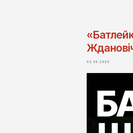
«Батлей
Жданові
02.05.2025