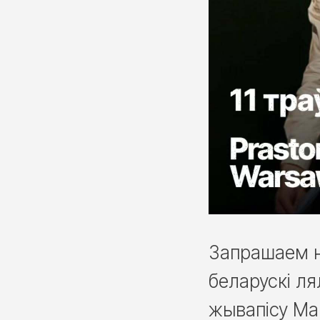
Запрашаем н
беларускі ля
жывапісу Ма