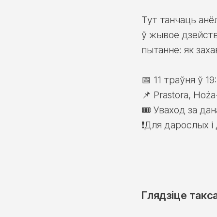
Тут танчаць анёл
ў жывое дзейств
пытанне: як заха
📅 11 траўня ў 19
📌 Prastora, Hoża
🎟️ Уваход за да
❗Для дарослых і 
Глядзіце такс