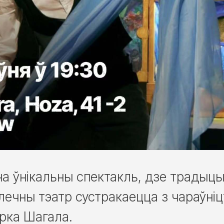
а ўнікальны спектакль, дзе традыц
лечны тэатр сустракаецца з чараўні
рка Шагала.