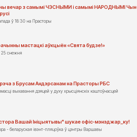
чы вечар з самымі ЧЭСНЫМИ і самымі НАРОДНЫМІ Чы
русі
апада ў 18:30 на Прасторы
ачынны мастацкі аўкцыён «Свята будзе!»
а 25 снежня
рэча з Брусам Андэрсанам на Прасторы РБС
масці выхавання дзяцей у духу хрысціянскіх каштоўнасцей
стора Вашай Ініцыятывы" шукае офіс-мэнэджар_ку!
ора - беларуская івэнт-пляцоўка ў цэнтры Варшавы