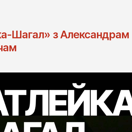
ка-Шагал» з Александрам
чам