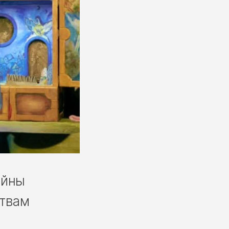
ыйны
цтвам