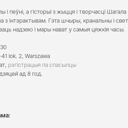
ы і пеўні, а гісторыі з жыцця і творчасці Шага
а з інтэрактывам. Гэта шчыры, кранальны і свет
ваць надзею і мары нават у самыя цяжкія часы.
:30
-41 lok. 2, Warszawa
нат,
рэгістрацыя па спасылцы
дзяцей ад 8 год.
ама: