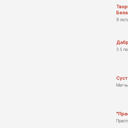
Твор
Бела
9 ліст
Дабр
З 5 п
Суст
Магчы
"Пра
Праст