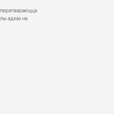
ла ператвараюцца
лы адказ на