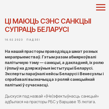
ЦІ МАЮЦЬ СЭНС САНКЦЫІ
СУПРАЦЬ БЕЛАРУСІ
16.02.2023
ПАДЗЕІ
На нашай прасторы праводзіцца шмат розных
мерапрыемстваў. Гэтым разам абмяркоўвалі
палітычную тэму — санкцыі, а дакладней, іх ролю
і ўплыў на дзяржаўныя інстытуцыі Беларусі.
Эксперты параўналі кейсы Беларусі і Венесуэлы і
спрабавалі вызначыцца з роляй санкцыйнай
палітыкі ў сучаснасці.
Дыскусія пад назвай «(Не)эфектыўнасць санкцый»
адбылася на прасторы РБС у Варшаве 15 лютага.