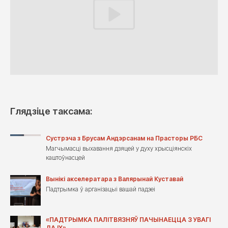
Глядзіце таксама:
Сустрэча з Брусам Андэрсанам на Прасторы РБС
Магчымасці выхавання дзяцей у духу хрысціянскіх
каштоўнасцей
Вынікі акселератара з Валярынай Куставай
Падтрымка ў арганізацыі вашай падзеі
«ПАДТРЫМКА ПАЛІТВЯЗНЯЎ ПАЧЫНАЕЦЦА З УВАГІ
ДА ІХ»