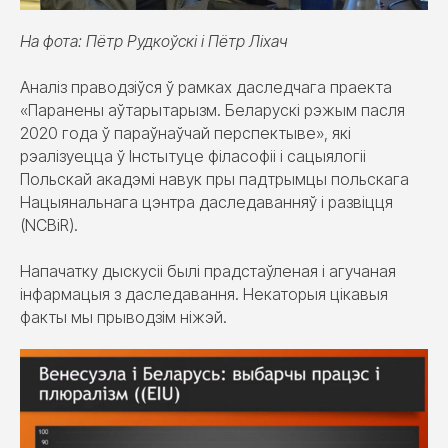
На фота: Пётр Рудкоўскі і Пётр Ліхач
Аналіз праводзіўся ў рамках даследчага праекта
«Паранены аўтарытарызм. Беларускі рэжым пасля
2020 года ў параўнаўчай перспектыве», які
рэалізуецца ў Інстытуце філасофіі і сацыялогіі
Польскай акадэмі навук пры падтрымцы польскага
Нацыянальнага цэнтра даследаванняў і развіцця
(NCBiR).
Напачатку дыскусіі былі прадстаўленая і агучаная
інфармацыя з даследавання. Некаторыя цікавыя
факты мы прыводзім ніжэй.