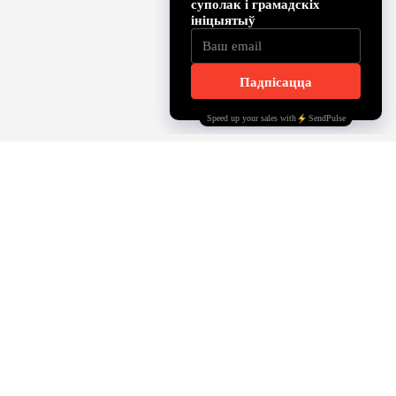
INSTAGRAM
YOUTUBE
TELEGRAM
FACEBOOK
OFFICE@BELSOLIDARITY.COM
©belsolidarity.com 2024
Dziękujemy za wsparcie m.st. Warszawy
— Dzielnicy Śródmieście