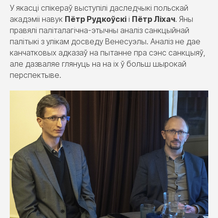
У якасці спікераў выступілі даследчыкі польскай
акадэміі навук
Пётр Рудкоўскі
і
Пётр Ліхач
. Яны
правялі паліталагічна-этычны аналіз санкцыйнай
палітыкі з улікам досведу Венесуэлы. Аналіз не дае
канчатковых адказаў на пытанне пра сэнс санкцыяў,
але дазваляе глянуць на на іх ў больш шырокай
перспектыве.