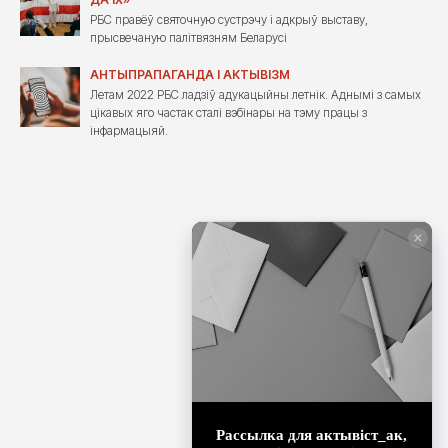
РБС правёў святочную сустрэчу і адкрыў выставу,
прысвечаную палітвязням Беларусі
АНТЫПРАПАГАНДА І АКТЫВІЗМ
Летам 2022 РБС ладзіў адукацыйны летнік. Аднымі з самых
цікавых яго частак сталі вэбінары на тэму працы з
інфармацыяй.