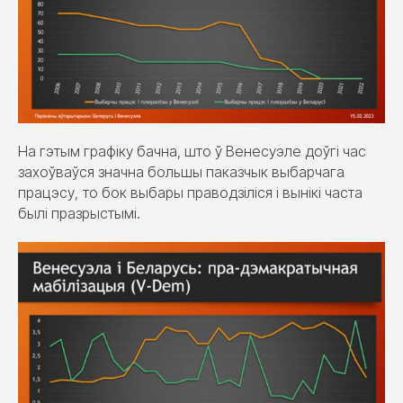
На гэтым графіку бачна, што ў Венесуэле доўгі час
захоўваўся значна большы паказчык выбарчага
працэсу, то бок выбары праводзіліся і вынікі часта
былі празрыстымі.