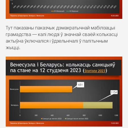
Тут паказаны паказчык дэмакратычнай мабілізацыі
грамадства — калі людзі ў значнай сваёй колькасці
актыўна ўключаліся і ўдзельнічалі ў палітычным
жыцці.