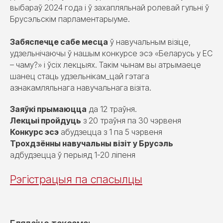
выбараў 2024 года і ў захапляльнай ролевай гульні ў
Брусэльскім парламентарыуме.
Забяспечце сабе месца
ў навучальным візіце,
удзельнічаючы ў нашым конкурсе эсэ «Беларусь у ЕС
– чаму?» і ўсіх лекцыях. Такім чынам вы атрымаеце
шанец стаць удзельнікам_цай гэтага
азнакамляльнага навучальнага візіта.
Заяўкі прымаюцца
да 12 траўня.
Лекцыі пройдуць
з 20 траўня па 30 чэрвеня
Конкурс эсэ
абудзецца з 1 па 5 чэрвеня
Трохдзённы навучальны візіт у Брусэль
адбудзецца ў перыяд 1-20 ліпеня
Рэгістрацыя па спасылцы