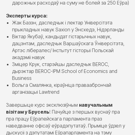
дарожных расходаў на суму не болей за 250 Еўра)
Эксперты курса:
Жак Базэн, даследчык і лектар Універсітэта
прыкладных навук Saxion у Энсхедэ, Нідэрланды
Віктар Якубаў, кандыдат гістарычных навук,
дацэнтам, даследчык Варшаўскага Ўніверсітэта,
Артэс лібералес/ Інстытут гісторыі Польскай
акадэміі навук
Зміцер Крук, старэйшы даследчык BEROC,
дырэктар BEROC-IPM School of Economics and
Business
Вольга Смалянка, кіраўніца праваабрончай
арганізацыі Lawtrend
Завершыце курс эксклюзіўным
навучальным
візітам у Брусель
! Пачуйце з першых вуснаў пра
пра працу Еўрапейскага парламента праз
наведванне офісаў еўрадэпутатаў. Прыміце ўдзел у
дыскусіі з дэпутатамі Еўрапарламента на тэму