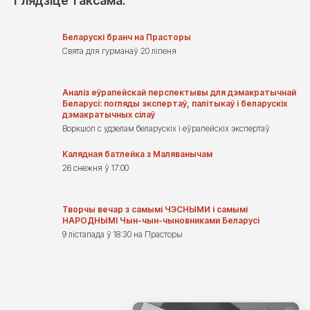
Глядзіце таксама:
Беларускі бранч на Прасторы
Свята для гурманаў 20 ліпеня
Аналіз еўрапейскай перспектывы для дэмакратычнай
Беларусі: погляды экспертаў, палітыкаў і беларускіх
дэмакратычных сілаў
Воркшоп с удзелам беларускіх і еўрапейскіх экспертаў
Калядная батлейка з Маляванычам
26 снежня ў 17:00
Творчы вечар з самымі ЧЭСНЫМИ і самымі
НАРОДНЫМІ Чын-чын-чыновниками Беларусі
9 лістапада ў 18:30 на Прасторы