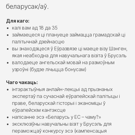
беларусак/аў.
Для каго:
калі вам ад 18 да 35
займаецеся ці плануеце займацца грамадскай ці
палітычнай дзейнасцю
вы знаходзіцеся ў Еўразвязе ці маеце візу Шэнген,
якая неабходна для навучальнага візіта ў Брусэль
валодаеце ангельскай мовай на размоўным
узроўні (будзе лічыцца бонусам)
Чаго чакаць:
інтэрактыўныя анлайн-лекцыі ад прызнаных
экспертаў па сучаснай еўрапейскай палітыцы і
праве, беларускай гісторыі і эканоміцы ў
еўрапейскім кантэксце
напісанне эсэ «Беларусь у ЕС – чаму?»
эксклюзіўны навучальны візіт у Брусэль для
пераможцаў конкурсу эсэ (кампенсацыя