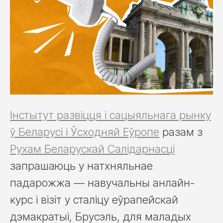
Інстытут развіцця і сацыяльнага рынку
ў Беларусі і Ўсходняй Еўропе
разам з
Рухам Беларускай Салідарнасці
запрашаюць у натхняльнае
падарожжа — навучальны анлайн-
курс і візіт у сталіцу еўрапейскай
дэмакратыі, Брусэль, для маладых